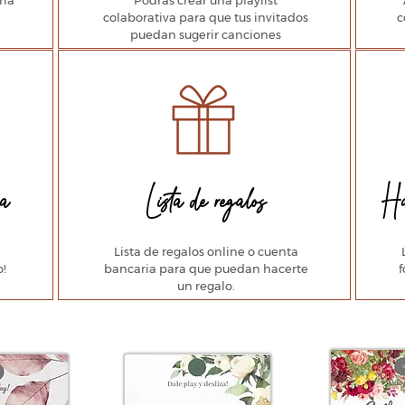
ria
Podrás crear una playlist
colaborativa para que tus invitados
c
puedan sugerir canciones
ia
Lista de regalos
Ha
Lista de regalos online o cuenta
!
bancaria para que puedan hacerte
f
un regalo.