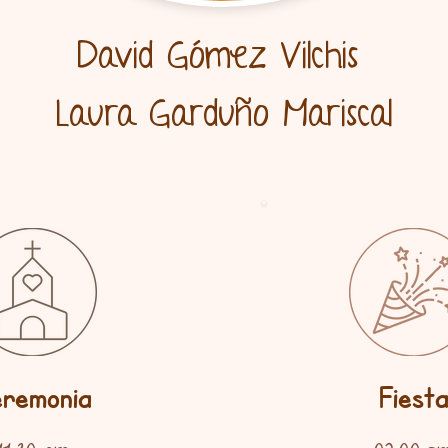
David Gómez Vilchis
Laura Garduño Mariscal
remonia
Fiest