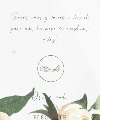
"Somos amor y vamos a dar el
paso más hermoso de nuestras
vidas".
Dress code
ELEGANTE