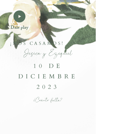
Dale play
¡NOS CASAMOS!
Jesica y Ezequiel
10 DE
DICIEMBRE
2023
¿Cuánto falta?