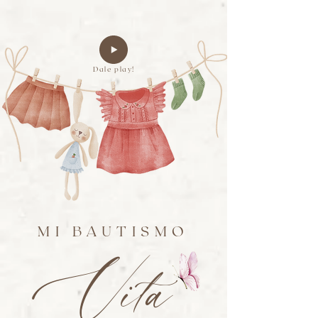
Dale play!
MI BAUTISMO
Vita